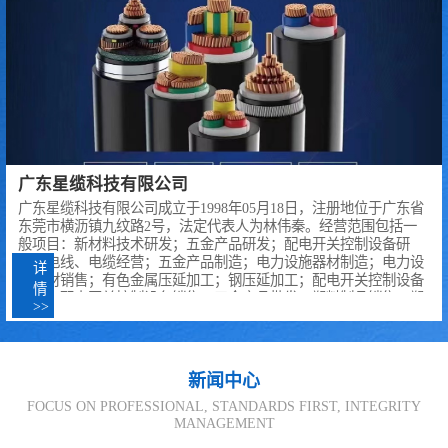
广东星缆科技有限公司
广东星缆科技有限公司成立于1998年05月18日，注册地位于广东省
东莞市横沥镇九纹路2号，法定代表人为林伟秦。经营范围包括一
般项目：新材料技术研发；五金产品研发；配电开关控制设备研
发；电线、电缆经营；五金产品制造；电力设施器材制造；电力设
详
施器材销售；有色金属压延加工；钢压延加工；配电开关控制设备
情
制造；配电开关控制设备销售；五金产品批发；塑料制品销售；塑
>>
料制品制造；电力电子元器件销售；互联网销售（除销售需要许可
的商品）；国内贸易代理；技术进出口；货物进出口；金属结构制
造；金属结构销售；电器辅件制造；电器辅件销售；金属丝绳及其
制品制造；金属丝绳及其制品销售；建筑装饰、水暖管道零件及其
新闻中心
他建筑用金属制品制造。（除依法须经批准的项目外，凭营业执照
依法自主开展经营活动）许可项目：电线、电缆制造。（依法须经
FOCUS ON PROFESSIONAL, STANDARDS FIRST, INTEGRITY
MANAGEMENT
批准的..